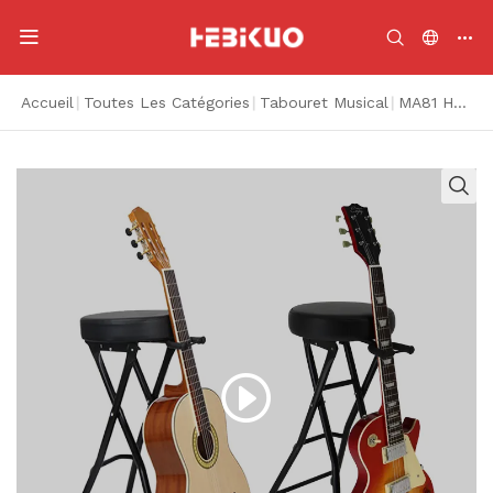
Accueil
|
Toutes Les Catégories
|
Tabouret Musical
|
MA81 Hot Sale Black 74cm Hauteur Tabouret de guitare pliant