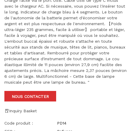
Charge facile via le port USB. Câble USB de type C inclus
avec le chargeur AC. Si nécessaire, vous pouvez l'insérer tout
le long. Indicateur de charge bleu à 4 segments. Le bouton
de l'autonomie de la batterie permet d'économiser votre
argent et est plus respectueux de l'environnement. 【Poids
ultra-léger 235 grammes, facile à utiliser】 portable et léger,
facile à voyager, peut être manipulé où vous le souhaitez.
L'embout buccal épaissi et robuste s'attache en toute
sécurité aux stands de musique, têtes de lit, pianos, bureaux
et tables d'artisanat. Rembourré pour protéger votre
précieuse surface d'instrument de tout dommage. Le cou
élastique illimité de 11 pouces (environ 27,9 cm) facilite des
ajustements précis. La mâchoire mesure 2,37 pouces (environ
6 cm) de large. Multifonctionnel - Cette base de lampe
musicale peut être une lampe de bureau. "
NOUS CONTACTER
Inquiry Basket
Code produit：
PD14